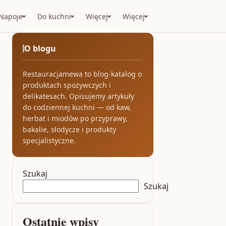
Napoje
Do kuchni
Więcej
Więcej
O blogu
Restauracjamewa to blog-katalog o
produktach spożywczych i
delikatesach. Opisujemy artykuły
do codziennej kuchni — od kaw,
herbat i miodów po przyprawy,
bakalie, słodycze i produkty
specjalistyczne.
Szukaj
Szukaj
Ostatnie wpisy