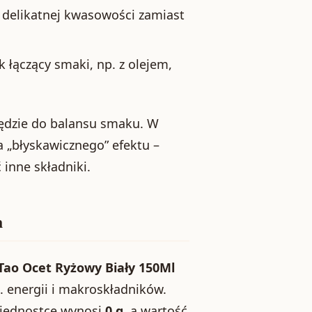
 delikatnej kwasowości zamiast
 łączący smaki, np. z olejem,
zędzie do balansu smaku. W
a „błyskawicznego” efektu –
 inne składniki.
h
Tao Ocet Ryżowy Biały 150Ml
. energii i makroskładników.
 jednostce wynosi
0 g
, a wartość