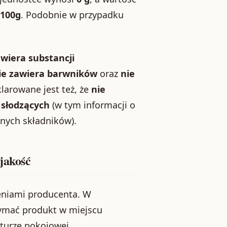
/100g
. Podobnie w przypadku
awiera substancji
ie zawiera barwników
oraz
nie
arowane jest też, że
nie
 słodzących
(w tym informacji o
nnych składników).
jakość
ceniami producenta. W
zymać produkt w miejscu
aturze pokojowej.