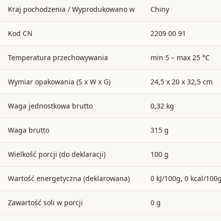
Kraj pochodzenia / Wyprodukowano w
Chiny
Kod CN
2209 00 91
Temperatura przechowywania
min 5 – max 25 °C
Wymiar opakowania (S x W x G)
24,5 x 20 x 32,5 cm
Waga jednostkowa brutto
0,32 kg
Waga brutto
315 g
Wielkość porcji (do deklaracji)
100 g
Wartość energetyczna (deklarowana)
0 kJ/100g, 0 kcal/100
Zawartość soli w porcji
0 g