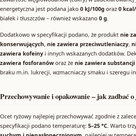
energetyczna jest podana jako
0 kJ/100g
oraz
0 kcal
białek i tłuszczów – również wskazano
0 g
.
Dodatkowo w specyfikacji podano, że produkt
nie z
konserwujących
,
nie zawiera przeciwutleniaczy
,
n
zawiera kofeiny
i innych wskazanych dodatków. Dekl
zawiera fosforanów
oraz że
nie zawiera substancji
braku m.in. lukrecji, wzmacniaczy smaku i szeregu i
Przechowywanie i opakowanie – jak zadbać o 
Ocet ryżowy najlepiej przechowywać zgodnie z zale
specyfikacji podano temperaturę:
5–25 °C
. Warto tr
suchym i nienasłonecznionym
, najlepiej w temper