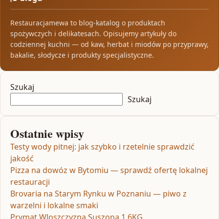
Restauracjamewa to blog-katalog o produktach
spożywczych i delikatesach. Opisujemy artykuły do
codziennej kuchni — od kaw, herbat i miodów po przyprawy,
bakalie, słodycze i produkty specjalistyczne.
Szukaj
Szukaj
Ostatnie wpisy
Testy wody pitnej: jak szybko i rzetelnie sprawdzić
jakość
Pizza na dowóz w Bytomiu — sprawdź ofertę lokalnej
restauracji
Brovaria na Starym Rynku w Poznaniu — piwo z
warzelni i lokalne smaki
Prymat Wloszczyzna Suszona 1,6KG