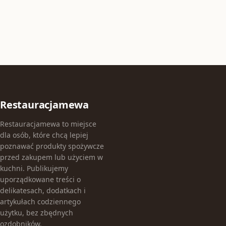
Restauracjamewa
Restauracjamewa to miejsce
dla osób, które chcą lepiej
poznawać produkty spożywcze
przed zakupem lub użyciem w
kuchni. Publikujemy
uporządkowane treści o
delikatesach, dodatkach i
artykułach codziennego
użytku, bez zbędnych
ozdobników.