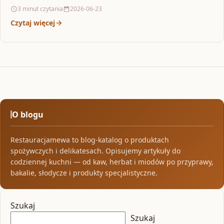
3 minut czytania
2026-06-23
Czytaj więcej
O blogu
Restauracjamewa to blog-katalog o produktach
spożywczych i delikatesach. Opisujemy artykuły do
codziennej kuchni — od kaw, herbat i miodów po przyprawy,
bakalie, słodycze i produkty specjalistyczne.
Szukaj
Szukaj