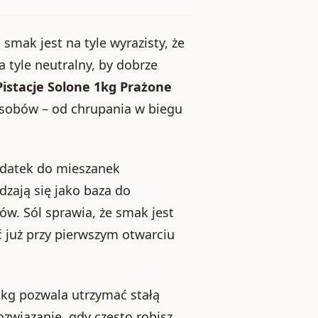
 smak jest na tyle wyrazisty, że
a tyle neutralny, by dobrze
Pistacje Solone 1kg Prażone
sobów – od chrupania w biegu
odatek do mieszanek
zają się jako baza do
w. Sól sprawia, że smak jest
ć już przy pierwszym otwarciu
1 kg pozwala utrzymać stałą
związanie, gdy często robisz