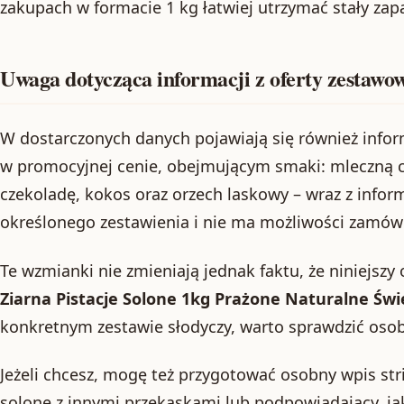
zakupach w formacie 1 kg łatwiej utrzymać stały zap
Uwaga dotycząca informacji z oferty zestawo
W dostarczonych danych pojawiają się również infor
w promocyjnej cenie, obejmującym smaki: mleczną cz
czekoladę, kokos oraz orzech laskowy – wraz z inform
określonego zestawienia i nie ma możliwości zamów
Te wzmianki nie zmieniają jednak faktu, że niniejszy
Ziarna Pistacje Solone 1kg Prażone Naturalne Świ
konkretnym zestawie słodyczy, warto sprawdzić osob
Jeżeli chcesz, mogę też przygotować osobny wpis str
solone z innymi przekąskami lub podpowiadający, ja