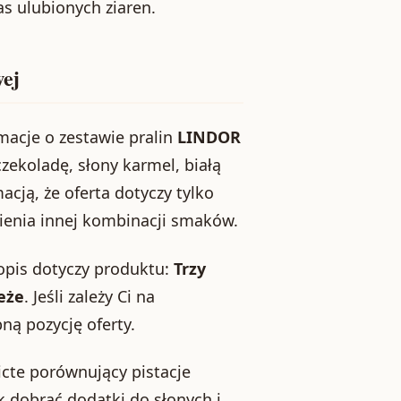
as ulubionych ziaren.
wej
macje o zestawie pralin
LINDOR
ekoladę, słony karmel, białą
acją, że oferta dotyczy tylko
ienia innej kombinacji smaków.
 opis dotyczy produktu:
Trzy
eże
. Jeśli zależy Ci na
ną pozycję oferty.
icte porównujący pistacje
k dobrać dodatki do słonych i