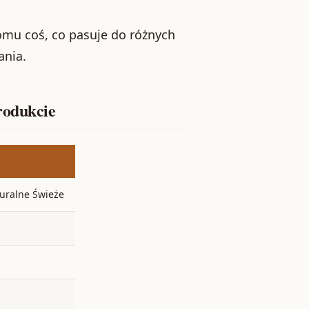
omu coś, co pasuje do różnych
ania.
rodukcie
turalne Świeże