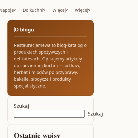
Napoje
Do kuchni
Więcej
Więcej
O blogu
Restauracjamewa to blog-katalog o
produktach spożywczych i
delikatesach. Opisujemy artykuły
do codziennej kuchni — od kaw,
herbat i miodów po przyprawy,
bakalie, słodycze i produkty
specjalistyczne.
Szukaj
Szukaj
Ostatnie wpisy