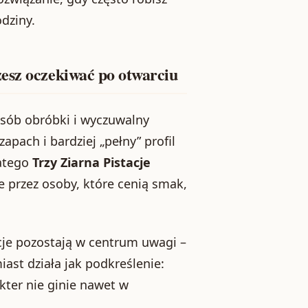
dziny.
esz oczekiwać po otwarciu
osób obróbki i wyczuwalny
apach i bardziej „pełny” profil
latego
Trzy Ziarna Pistacje
 przez osoby, które cenią smak,
cje pozostają w centrum uwagi –
st działa jak podkreślenie:
akter nie ginie nawet w