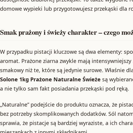
domowe wypieki lub przygotowujesz przekąski dla ro
Smak prażony i świeży charakter – czego moż
W przypadku pistacji kluczowe są dwa elementy: sp
aromat. Prażone ziarna zwykle mają intensywniejszy z
smakowy niż te, które są jedynie surowe. Właśnie d
Solone 1kg Prażone Naturalne Świeże
są wybierane
a nie tylko sam fakt posiadania przekąski pod ręką.
„Naturalne” podejście do produktu oznacza, że pista
bez potrzeby skomplikowanych dodatków. Sól natomia
sprawia, że pistacje są bardziej wyraziste, a ich char
mieszankach z innymi składnikami.