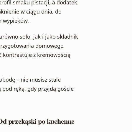
rofil smaku pistacji, a dodatek
łaknienie w ciągu dnia, do
h wypieków.
arówno solo, jak i jako składnik
o przygotowania domowego
ść kontrastuje z kremowością
obodę – nie musisz stale
ą pod ręką, gdy przyjdą goście
 Od przekąski po kuchenne