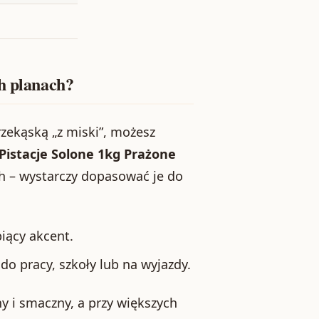
ch planach?
przekąską „z miski”, możesz
 Pistacje Solone 1kg Prażone
h – wystarczy dopasować je do
iący akcent.
o pracy, szkoły lub na wyjazdy.
y i smaczny, a przy większych