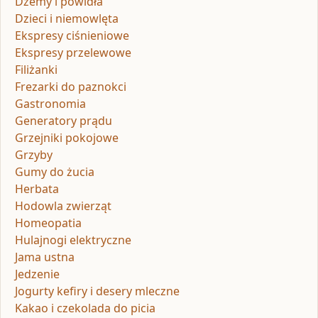
Dżemy i powidła
Dzieci i niemowlęta
Ekspresy ciśnieniowe
Ekspresy przelewowe
Filiżanki
Frezarki do paznokci
Gastronomia
Generatory prądu
Grzejniki pokojowe
Grzyby
Gumy do żucia
Herbata
Hodowla zwierząt
Homeopatia
Hulajnogi elektryczne
Jama ustna
Jedzenie
Jogurty kefiry i desery mleczne
Kakao i czekolada do picia