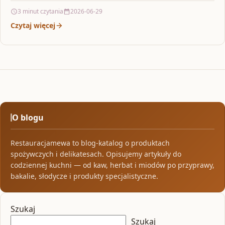
3 minut czytania
2026-06-29
Czytaj więcej
O blogu
Restauracjamewa to blog-katalog o produktach
spożywczych i delikatesach. Opisujemy artykuły do
codziennej kuchni — od kaw, herbat i miodów po przyprawy,
bakalie, słodycze i produkty specjalistyczne.
Szukaj
Szukaj