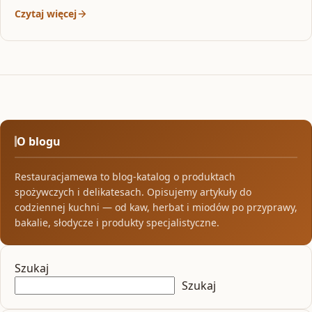
Czytaj więcej
O blogu
Restauracjamewa to blog-katalog o produktach
spożywczych i delikatesach. Opisujemy artykuły do
codziennej kuchni — od kaw, herbat i miodów po przyprawy,
bakalie, słodycze i produkty specjalistyczne.
Szukaj
Szukaj