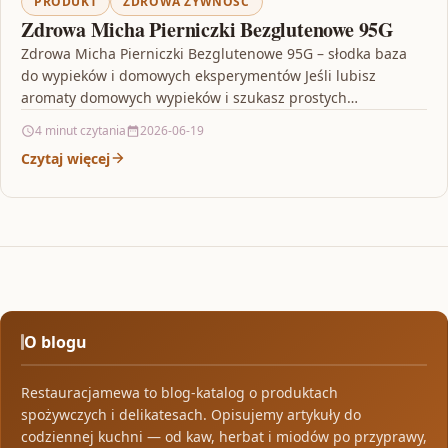
PRODUKT
ZDROWA ŻYWNOŚĆ
Zdrowa Micha Pierniczki Bezglutenowe 95G
Zdrowa Micha Pierniczki Bezglutenowe 95G – słodka baza
do wypieków i domowych eksperymentów Jeśli lubisz
aromaty domowych wypieków i szukasz prostych
składników, które łatwo…
4 minut czytania
2026-06-19
Czytaj więcej
O blogu
Restauracjamewa to blog-katalog o produktach
spożywczych i delikatesach. Opisujemy artykuły do
codziennej kuchni — od kaw, herbat i miodów po przyprawy,