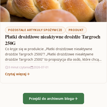
POZOSTAŁE ARTYKUŁY SPOŻYWCZE
PRODUKT
Płatki drożdżowe nieaktywne drożdże Targroch
250G
Co kryje się w produkcie „Płatki drożdżowe nieaktywne
drożdże Targroch 250G”? „Płatki drożdżowe nieaktywne
drożdże Targroch 250G” to propozycja dla osób, które chcą
wzbogacić…
3 minut czytania
2026-07-01
Czytaj więcej
Przejdź do archiwum bloga