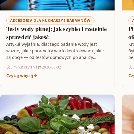
AKCESORIA DLA KUCHARZY I BARMANÓW
Testy wody pitnej: jak szybko i rzetelnie
Pi
sprawdzić jakość
of
Artykuł wyjaśnia, dlaczego badanie wody jest
Kr
ważne, jakie parametry warto kontrolować i jakie
By
są opcje — od testów domowych po analizy
be
laboratoryjne. Przeczytaj, by…
sz
3 minut czytania
2026-08-02
Czytaj więcej
Cz