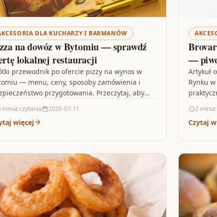
AKCESORIA DLA KUCHARZY I BARMANÓW
AKCES
zza na dowóz w Bytomiu — sprawdź
Brovar
ertę lokalnej restauracji
— piwo
ótki przewodnik po ofercie pizzy na wynos w
Artykuł 
tomiu — menu, ceny, sposoby zamówienia i
Rynku w 
zpieczeństwo przygotowania. Przeczytaj, aby
praktycz
ybko wybrać najlepszą opcję i…
by dowie
3 minut czytania
2026-07-11
2 minut
ytaj więcej
Czytaj w