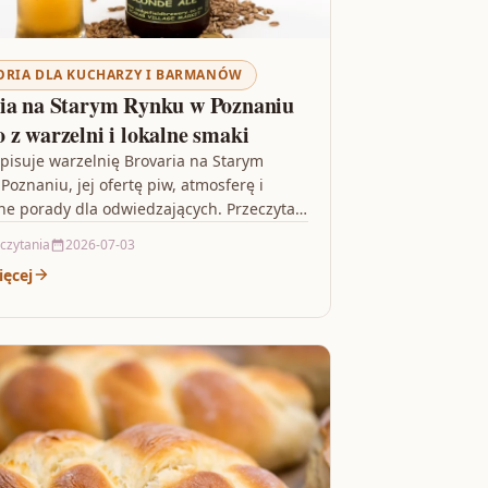
ORIA DLA KUCHARZY I BARMANÓW
ia na Starym Rynku w Poznaniu
 z warzelni i lokalne smaki
opisuje warzelnię Brovaria na Starym
Poznaniu, jej ofertę piw, atmosferę i
ne porady dla odwiedzających. Przeczytaj,
dzieć się, co warto…
 czytania
2026-07-03
ięcej