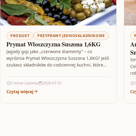
PRODUKT
PRZYPRAWY JEDNOSKŁADNIKOWE
Prymat Wloszczyzna Suszona 1,6KG
A
S
Jagody goji jako „czerwone diamenty” – co
wyróżnia Prymat Wloszczyzna Suszona 1,6KG? Jeśli
Sm
szukasz składników do codziennej kuchni, które
Ce
mają potencjał stać się stałym…
ro
Ar
5 minut czytania
2026-07-01
pr
Czytaj więcej
Cz