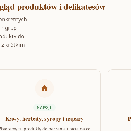
gląd produktów i delikatesów
onkretnych
ch grup
rodukty do
z z krótkim
NAPOJE
Kawy, herbaty, syropy i napary
P
Zbieramy tu produkty do parzenia i picia na co