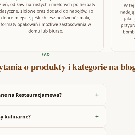
zień, od kaw ziarnistych i mielonych po herbaty
W tej
klasyczne, ziołowe oraz dodatki do napojów. To
nadają
dobre miejsce, jeśli chcesz porównać smaki,
jako 
formaty opakowań i możliwe zastosowania w
przypr
domu lub biurze.
bombo
FAQ
ytania o produkty i kategorie na blo
ywane na Restauracjamewa?
sy kulinarne?