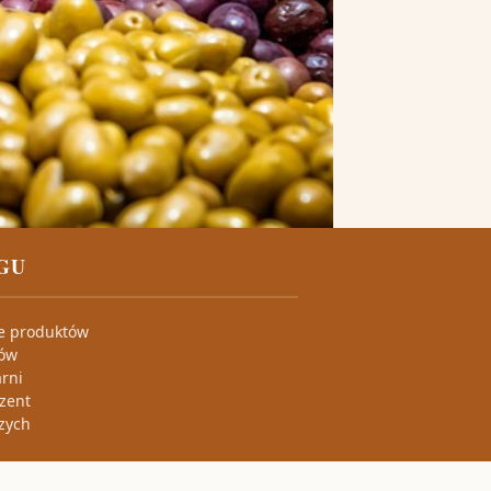
GU
ie produktów
tów
arni
ezent
zych