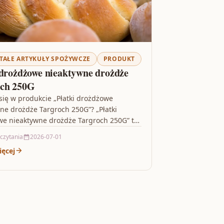
TAŁE ARTYKUŁY SPOŻYWCZE
PRODUKT
 drożdżowe nieaktywne drożdże
och 250G
 się w produkcie „Płatki drożdżowe
ne drożdże Targroch 250G”? „Płatki
e nieaktywne drożdże Targroch 250G” to
ja dla osób, które chcą wzbogacić…
 czytania
2026-07-01
ięcej