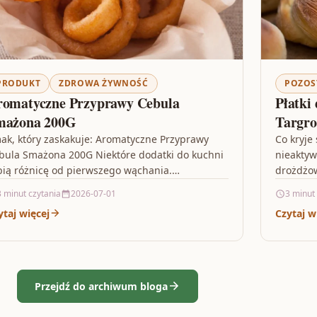
PRODUKT
ZDROWA ŻYWNOŚĆ
POZOS
romatyczne Przyprawy Cebula
Płatki
mażona 200G
Targr
ak, który zaskakuje: Aromatyczne Przyprawy
Co kryje
bula Smażona 200G Niektóre dodatki do kuchni
nieaktyw
bią różnicę od pierwszego wąchania.
drożdżow
omatyczne Przyprawy Cebula Smażona 200G to
propozyc
3 minut czytania
2026-07-01
3 minut
opozycja…
ytaj więcej
Czytaj w
Przejdź do archiwum bloga