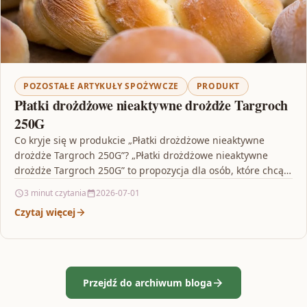
POZOSTAŁE ARTYKUŁY SPOŻYWCZE
PRODUKT
Płatki drożdżowe nieaktywne drożdże Targroch
250G
Co kryje się w produkcie „Płatki drożdżowe nieaktywne
drożdże Targroch 250G”? „Płatki drożdżowe nieaktywne
drożdże Targroch 250G” to propozycja dla osób, które chcą
wzbogacić…
3 minut czytania
2026-07-01
Czytaj więcej
Przejdź do archiwum bloga