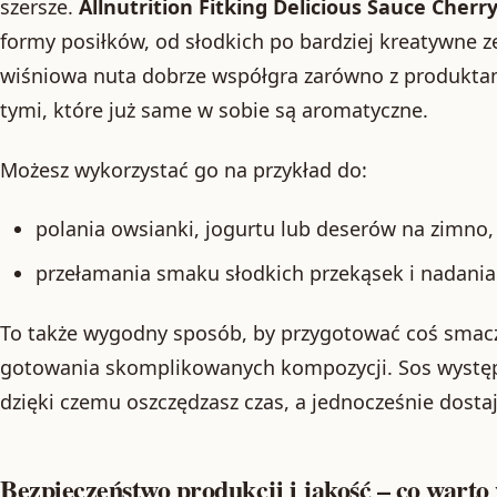
szersze.
Allnutrition Fitking Delicious Sauce Cherr
formy posiłków, od słodkich po bardziej kreatywne ze
wiśniowa nuta dobrze współgra zarówno z produktam
tymi, które już same w sobie są aromatyczne.
Możesz wykorzystać go na przykład do:
polania owsianki, jogurtu lub deserów na zimno,
przełamania smaku słodkich przekąsek i nadania
To także wygodny sposób, by przygotować coś smacz
gotowania skomplikowanych kompozycji. Sos występ
dzięki czemu oszczędzasz czas, a jednocześnie dosta
Bezpieczeństwo produkcji i jakość – co warto