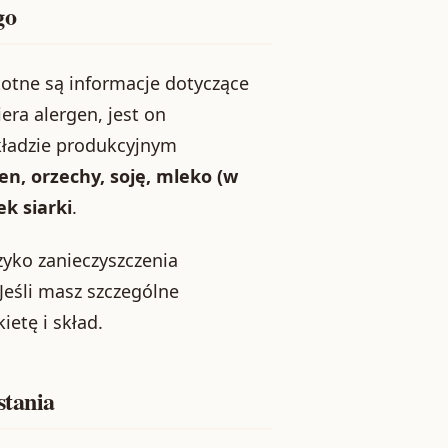
go
otne są informacje dotyczące
era alergen, jest on
akładzie produkcyjnym
en, orzechy, soję, mleko (w
ek siarki
.
zyko zanieczyszczenia
Jeśli masz szczególne
etę i skład.
stania