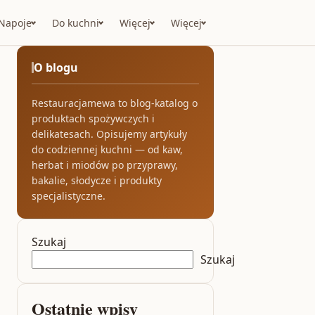
Napoje
Do kuchni
Więcej
Więcej
O blogu
Restauracjamewa to blog-katalog o
produktach spożywczych i
delikatesach. Opisujemy artykuły
do codziennej kuchni — od kaw,
herbat i miodów po przyprawy,
bakalie, słodycze i produkty
specjalistyczne.
Szukaj
Szukaj
Ostatnie wpisy