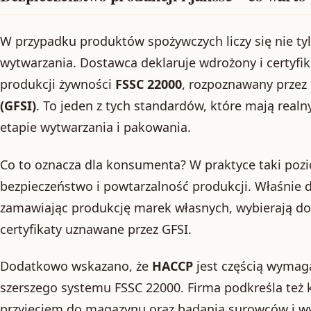
W przypadku produktów spożywczych liczy się nie tyl
wytwarzania. Dostawca deklaruje wdrożony i certyf
produkcji żywności
FSSC 22000
, rozpoznawany przez
(GFSI)
. To jeden z tych standardów, które mają realn
etapie wytwarzania i pakowania.
Co to oznacza dla konsumenta? W praktyce taki pozio
bezpieczeństwo i powtarzalność produkcji. Właśnie d
zamawiając produkcję marek własnych, wybierają d
certyfikaty uznawane przez GFSI.
Dodatkowo wskazano, że
HACCP
jest częścią wymag
szerszego systemu FSSC 22000. Firma podkreśla też 
przyjęciem do magazynu oraz badania surowców i 