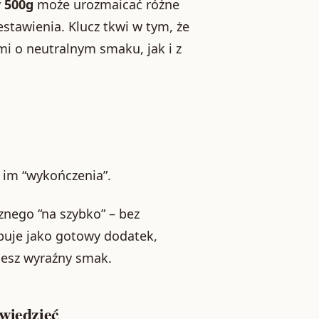
y 500g
może urozmaicać różne
stawienia. Klucz tkwi w tym, że
i o neutralnym smaku, jak i z
 im “wykończenia”.
nego “na szybko” – bez
uje jako gotowy dodatek,
jesz wyraźny smak.
 wiedzieć