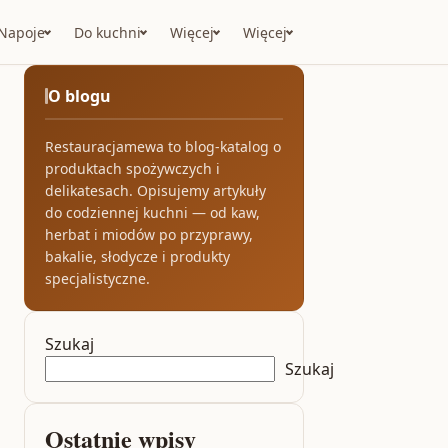
Napoje
Do kuchni
Więcej
Więcej
O blogu
Restauracjamewa to blog-katalog o
produktach spożywczych i
delikatesach. Opisujemy artykuły
do codziennej kuchni — od kaw,
herbat i miodów po przyprawy,
bakalie, słodycze i produkty
specjalistyczne.
Szukaj
Szukaj
Ostatnie wpisy