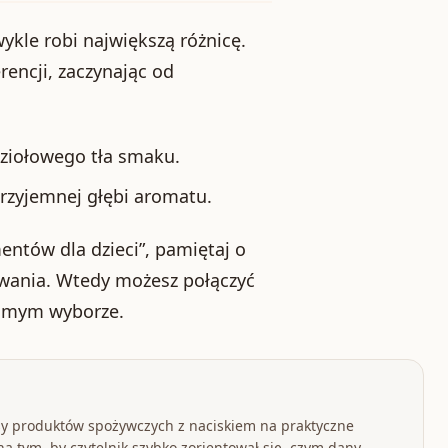
ykle robi największą różnicę.
encji, zaczynając od
 ziołowego tła smaku.
przyjemnej głębi aromatu.
entów dla dzieci”, pamiętaj o
wania. Wtedy możesz połączyć
domym wyborze.
y produktów spożywczych z naciskiem na praktyczne
a tym, by czytelnik szybko zorientował się, czym dany