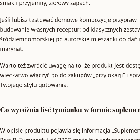
smak i przyjemny, ziołowy zapach.
Jeśli lubisz testować domowe kompozycje przypraw, 
budowanie własnych receptur: od klasycznych zesta
śródziemnomorskiej po autorskie mieszanki do dań 
marynat.
Warto też zwrócić uwagę na to, że produkt jest dost
więc łatwo włączyć go do zakupów „przy okazji” i spra
Twojego stylu gotowania.
Co wyróżnia liść tymianku w formie suplemen
W opisie produktu pojawia się informacja „Suplementy
Brat Pl Tymianek Liść 200G może być wybierany równ