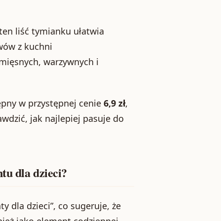
ten liść tymianku ułatwia
wów z kuchni
mięsnych, warzywnych i
ępny w przystępnej cenie
6,9 zł
,
wdzić, jak najlepiej pasuje do
tu dla dzieci?
 dla dzieci”, co sugeruje, że
ież jako element codziennej