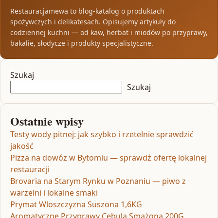
Restauracjamewa to blog-katalog o produktach
spożywczych i delikatesach. Opisujemy artykuły do
codziennej kuchni — od kaw, herbat i miodów po przyprawy,
bakalie, słodycze i produkty specjalistyczne.
Szukaj
Szukaj
Ostatnie wpisy
Testy wody pitnej: jak szybko i rzetelnie sprawdzić
jakość
Pizza na dowóz w Bytomiu — sprawdź ofertę lokalnej
restauracji
Brovaria na Starym Rynku w Poznaniu — piwo z
warzelni i lokalne smaki
Prymat Wloszczyzna Suszona 1,6KG
Aromatyczne Przyprawy Cebula Smażona 200G