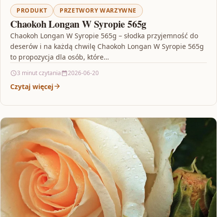
PRODUKT
PRZETWORY WARZYWNE
Chaokoh Longan W Syropie 565g
Chaokoh Longan W Syropie 565g – słodka przyjemność do
deserów i na każdą chwilę Chaokoh Longan W Syropie 565g
to propozycja dla osób, które…
3 minut czytania
2026-06-20
Czytaj więcej