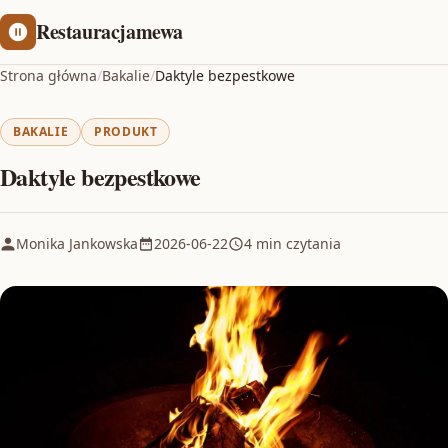
Restauracjamewa
Strona główna
/
Bakalie
/
Daktyle bezpestkowe
BAKALIE
PRODUKT
Daktyle bezpestkowe
Monika Jankowska
2026-06-22
4 min czytania