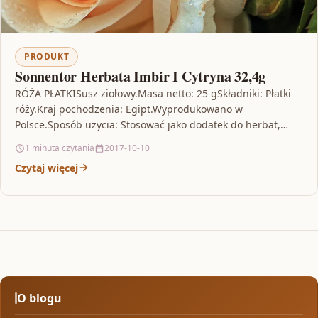
PRODUKT
Sonnentor Herbata Imbir I Cytryna 32,4g
RÓŻA PŁATKISusz ziołowy.Masa netto: 25 gSkładniki: Płatki
róży.Kraj pochodzenia: Egipt.Wyprodukowano w
Polsce.Sposób użycia: Stosować jako dodatek do herbat,
potpourri oraz do kąpieli.Warunki przechowywania: W…
1 minuta czytania
2017-10-10
Czytaj więcej
O blogu