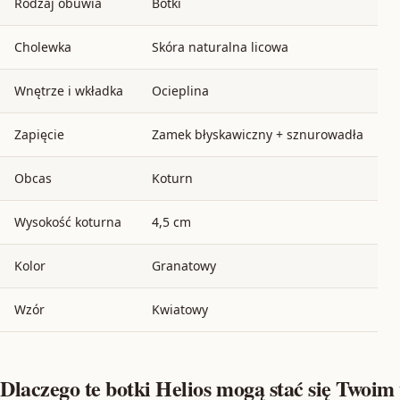
Rodzaj obuwia
Botki
Cholewka
Skóra naturalna licowa
Wnętrze i wkładka
Ocieplina
Zapięcie
Zamek błyskawiczny + sznurowadła
Obcas
Koturn
Wysokość koturna
4,5 cm
Kolor
Granatowy
Wzór
Kwiatowy
Dlaczego te botki Helios mogą stać się Two