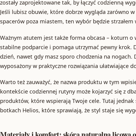
zostały zaprojektowane tak, by łączyć codzienną w
Jeśli lubisz obuwie, które dobrze wygląda zarówno w m
spacerów poza miastem, ten wybór będzie strzałem w
Ważnym atutem jest także forma obcasa – koturn o
stabilne podparcie i pomaga utrzymać pewny krok. D
dzień, nawet gdy masz sporo chodzenia na nogach.
wyposażony w praktyczne rozwiązania ułatwiające d
Warto też zauważyć, że nazwa produktu w tym wpisi
kontekście codziennej rutyny może kojarzyć się z db
produktów, które wspierają Twoje cele. Tutaj jednak
botkach Helios, które sprawiają, że styl staje się wyg
Materiały i komfort: skóra naturalna licowa 