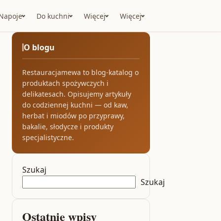
Napoje
Do kuchni
Więcej
Więcej
O blogu
Restauracjamewa to blog-katalog o
produktach spożywczych i
delikatesach. Opisujemy artykuły
do codziennej kuchni — od kaw,
herbat i miodów po przyprawy,
bakalie, słodycze i produkty
specjalistyczne.
Szukaj
Szukaj
Ostatnie wpisy