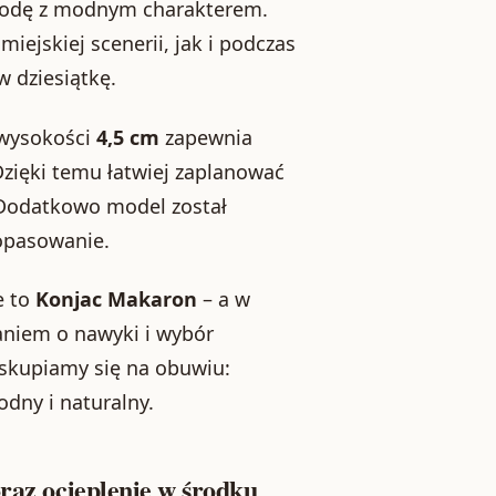
ygodę z modnym charakterem.
iejskiej scenerii, jak i podczas
 dziesiątkę.
 wysokości
4,5 cm
zapewnia
zięki temu łatwiej zaplanować
 Dodatkowo model został
opasowanie.
e to
Konjac Makaron
– a w
aniem o nawyki i wybór
 skupiamy się na obuwiu:
odny i naturalny.
oraz ocieplenie w środku