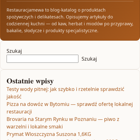
Restauracjamewa to blog-katalog o produktach
spożywczych i delikatesach. Opisujemy artykuły do
codziennej kuchni — od kaw, herbat i miodów po przyprawy,
bakalie, słodycze i produkty specjalistyczne.
Szukaj
Szukaj
Ostatnie wpisy
Testy wody pitnej: jak szybko i rzetelnie sprawdzić
jakość
Pizza na dowóz w Bytomiu — sprawdź ofertę lokalnej
restauracji
Brovaria na Starym Rynku w Poznaniu — piwo z
warzelni i lokalne smaki
Prymat Wloszczyzna Suszona 1,6KG