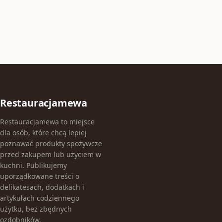
Restauracjamewa
Restauracjamewa to miejsce
dla osób, które chcą lepiej
poznawać produkty spożywcze
przed zakupem lub użyciem w
kuchni. Publikujemy
uporządkowane treści o
delikatesach, dodatkach i
artykułach codziennego
użytku, bez zbędnych
ozdobników.