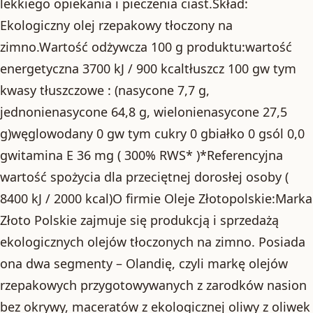
lekkiego opiekania i pieczenia ciast.Skład:
Ekologiczny olej rzepakowy tłoczony na
zimno.Wartość odżywcza 100 g produktu:wartość
energetyczna 3700 kJ / 900 kcaltłuszcz 100 gw tym
kwasy tłuszczowe : (nasycone 7,7 g,
jednonienasycone 64,8 g, wielonienasycone 27,5
g)węglowodany 0 gw tym cukry 0 gbiałko 0 gsól 0,0
gwitamina E 36 mg ( 300% RWS* )*Referencyjna
wartość spożycia dla przeciętnej dorosłej osoby (
8400 kJ / 2000 kcal)O firmie Oleje Złotopolskie:Marka
Złoto Polskie zajmuje się produkcją i sprzedażą
ekologicznych olejów tłoczonych na zimno. Posiada
ona dwa segmenty – Olandię, czyli markę olejów
rzepakowych przygotowywanych z zarodków nasion
bez okrywy, maceratów z ekologicznej oliwy z oliwek