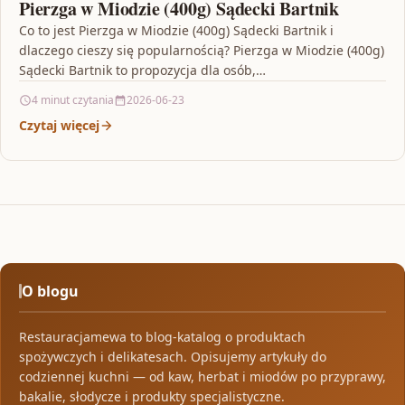
Pierzga w Miodzie (400g) Sądecki Bartnik
Co to jest Pierzga w Miodzie (400g) Sądecki Bartnik i
dlaczego cieszy się popularnością? Pierzga w Miodzie (400g)
Sądecki Bartnik to propozycja dla osób,…
4 minut czytania
2026-06-23
Czytaj więcej
O blogu
Restauracjamewa to blog-katalog o produktach
spożywczych i delikatesach. Opisujemy artykuły do
codziennej kuchni — od kaw, herbat i miodów po przyprawy,
bakalie, słodycze i produkty specjalistyczne.