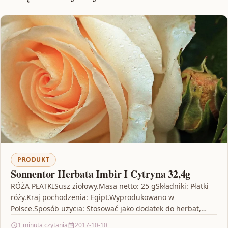
PRODUKT
Sonnentor Herbata Imbir I Cytryna 32,4g
RÓŻA PŁATKISusz ziołowy.Masa netto: 25 gSkładniki: Płatki
róży.Kraj pochodzenia: Egipt.Wyprodukowano w
Polsce.Sposób użycia: Stosować jako dodatek do herbat,
potpourri oraz do kąpieli.Warunki przechowywania: W…
1 minuta czytania
2017-10-10