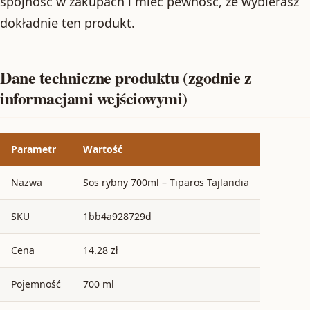
spójność w zakupach i mieć pewność, że wybierasz
dokładnie ten produkt.
Dane techniczne produktu (zgodnie z
informacjami wejściowymi)
Parametr
Wartość
Nazwa
Sos rybny 700ml – Tiparos Tajlandia
SKU
1bb4a928729d
Cena
14.28 zł
Pojemność
700 ml